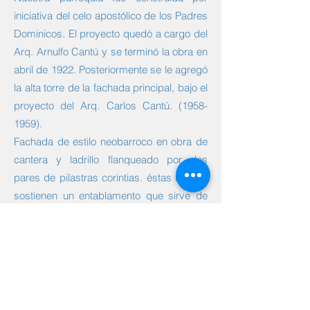
iniciativa del celo apostólico de los Padres
Dominicos. El proyecto quedó a cargo del
Arq. Arnulfo Cantú y se terminó la obra en
abril de 1922. Posteriormente se le agregó
la alta torre de la fachada principal, bajo el
proyecto del Arq. Carlos Cantú.
(1958-
1959)
.
Fachada de estilo neobarroco en obra de
cantera y ladrillo flanqueado por dos
pares de pilastras corintias. éstas últimas
sostienen un entablamento que sirve de
base al nicho en que se aloja la escultura
del santo titular.
Sobre el nicho, óculo del coro escudo de
cantera y el remate mixtillíneo de la
fachada.
A la izquierda torre campanario de dos