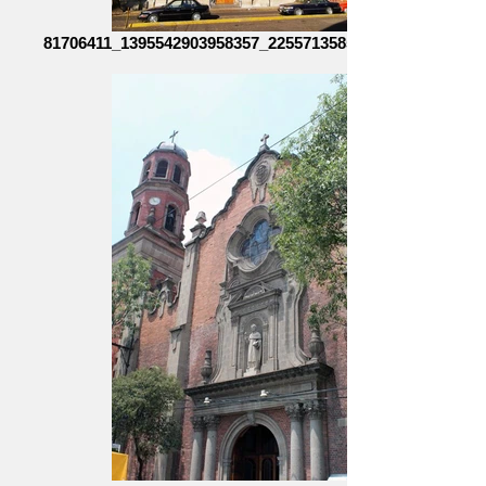
81706411_1395542903958357_2255713585453858816_n