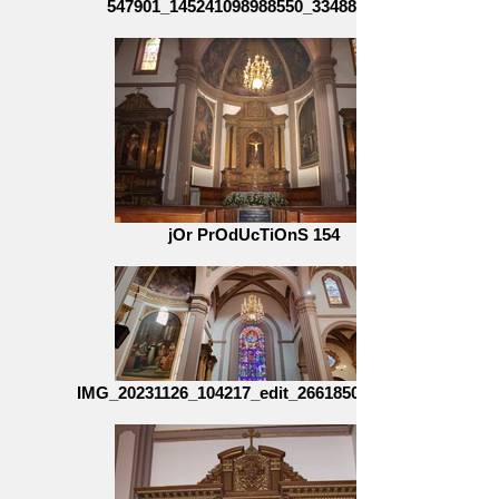
547901_145241098988550_33488771_n
jOr PrOdUcTiOnS 154
IMG_20231126_104217_edit_266185083851061