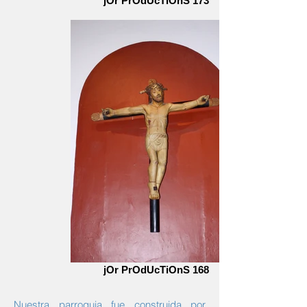
jOr PrOdUcTiOnS 173
jOr PrOdUcTiOnS 168
Nuestra parroquia fue construida por