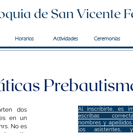
oquia de San Vicente F
Horarios
Actividades
Ceremonias
áticas Prebautism
Al inscribirte, es 
arten dos
escribas correc
nes en un
nombres y apellidos
hrs. No es
los asistentes,