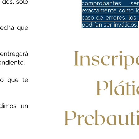
 dos, sólo
comprobantes ser
exactamente como lo
caso de errores, lo
podrían ser inválidos.
fecha que
Inscrip
 entregará
ndiente.
Pláti
rio que te
edimos un
Prebaut