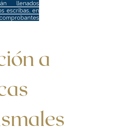
án llenados
s escribas, en
s comprobantes
ción a 
cas 
ismales