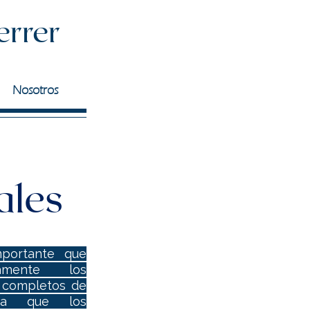
errer
Nosotros
ales
importante que
tamente los
 completos de
 ya que los