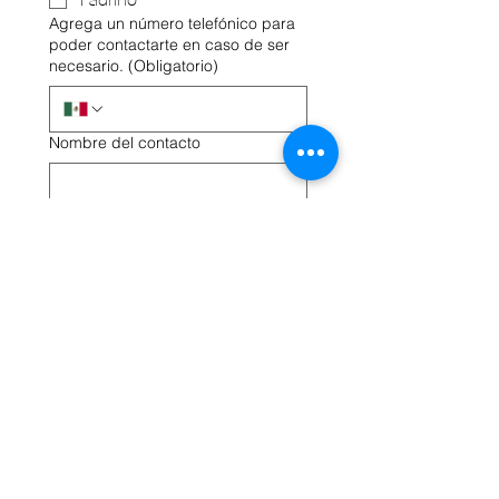
Padrino
Agrega un número telefónico para
poder contactarte en caso de ser
necesario.
(Obligatorio)
Nombre del contacto
Enviar
CONTÁCTANOS
Av. 2 # 64 Col. San Pedro de los Pinos
03800 CDMX. Alc. Benito Juárez
+52 55 1054 1085